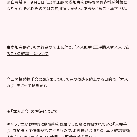
※白雪希明 ９月１日（土）第１部 の参加券をお持ちのお客様が対象と
なります。それ以外の方はご参加頂けません。あらかじめご了承下さい。
●参加券偽造、転売行為の防止に伴う、「本人照会（正規購入者本人であ
ることの確認）」について
今回の振替握手会におきましても、転売や偽造を防止する目的で、「本人
照会」をさせて頂きます。
★「本人照会」の方法について
キャラアニがお客様に劇場盤をお届けした際に同梱されている「大握手
会」参加券と主催者が指定するもので、お客様がお持ちの「本人確認書類
１点（または２点以上）」を使用して照合作業を行います。