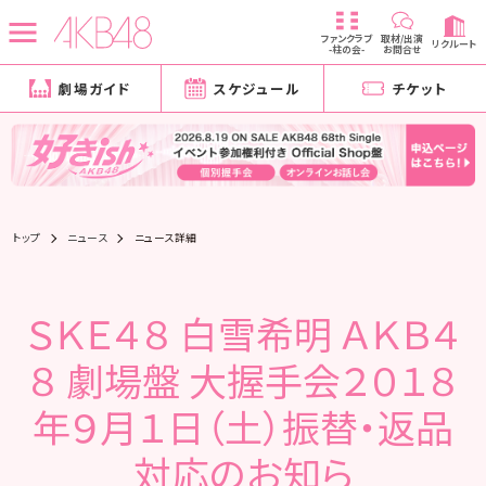
ファンクラブ
取材/出演
リクルート
-柱の会-
お問合せ
劇場ガイド
スケジュール
チケット
トップ
ニュース
ニュース詳細
ＳＫＥ４８ 白雪希明 ＡＫＢ４
８ 劇場盤 大握手会２０１８
年９月１日（土）振替・返品
対応のお知ら