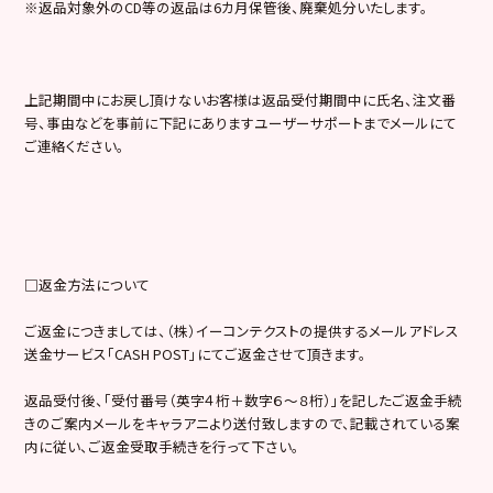
※返品対象外のCD等の返品は6カ月保管後、廃棄処分いたします。
上記期間中にお戻し頂けないお客様は返品受付期間中に氏名、注文番
号、事由などを事前に下記にありますユーザーサポートまでメールにて
ご連絡ください。
□返金方法について
ご返金につきましては、（株）イーコンテクストの提供するメールアドレス
送金サービス「CASH POST」にてご返金させて頂きます。
返品受付後、「受付番号（英字４桁＋数字６～８桁）」を記したご返金手続
きのご案内メールをキャラアニより送付致しますので、記載されている案
内に従い、ご返金受取手続きを行って下さい。