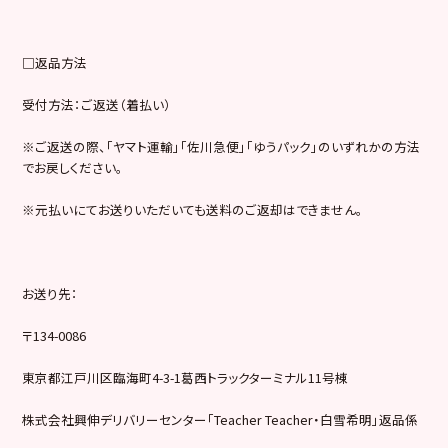
□返品方法
受付方法：ご返送（着払い）
※ご返送の際、「ヤマト運輸」「佐川急便」「ゆうパック」のいずれかの方法
でお戻しください。
※元払いにてお送りいただいても送料のご返却はできません。
お送り先：
〒134-0086
東京都江戸川区臨海町4-3-1葛西トラックターミナル11号棟
株式会社興伸デリバリーセンター「Teacher Teacher・白雪希明」返品係