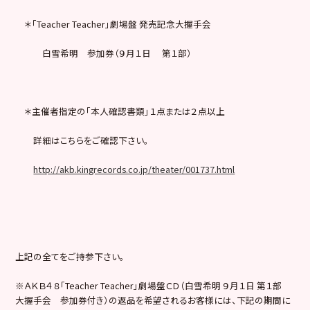
＊「Teacher Teacher」劇場盤 発売記念大握手会
白雪希明 参加券（９月１日 第１部）
＊主催者指定の「本人確認書類」１点または２点以上
詳細はこちらをご確認下さい。
http://akb.kingrecords.co.jp/theater/001737.html
上記の全てをご持参下さい。
※ＡＫＢ４８「Teacher Teacher」劇場盤ＣＤ（白雪希明 ９月１日 第１部
大握手会 参加券付き）の返品を希望されるお客様には、下記の期間に