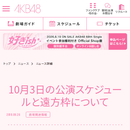
ファンクラブ
取材/出演
リクルート
-柱の会-
お問合せ
劇場ガイド
スケジュール
チケット
トップ
ニュース
ニュース詳細
10月3日の公演スケジュー
ルと遠方枠について
劇場関連情報
2018.09.26