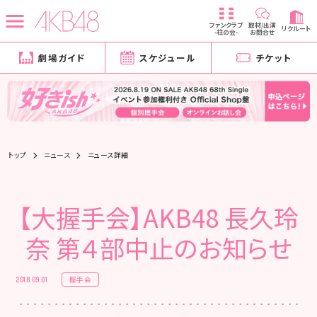
ファンクラブ
取材/出演
リクルート
-柱の会-
お問合せ
劇場ガイド
スケジュール
チケット
トップ
ニュース
ニュース詳細
【大握手会】AKB48 長久玲
奈 第４部中止のお知らせ
握手会
2018.09.01