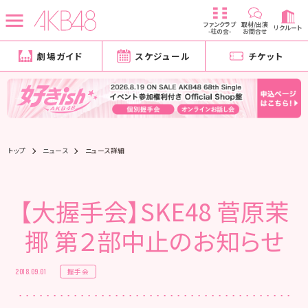
ファンクラブ
取材/出演
リクルート
-柱の会-
お問合せ
劇場ガイド
スケジュール
チケット
トップ
ニュース
ニュース詳細
【大握手会】SKE48 菅原茉
揶 第２部中止のお知らせ
握手会
2018.09.01