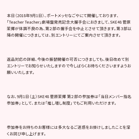
本日（2018年9月1日）、ポートメッセなごやにて開催しております、
「Teacher Teacher」劇場盤発売記念大握手会におきまして、SKE48 菅原
茉揶が体調不良の為、第２部の握手会を中止とさせて頂きます。第３部以
降の開催につきましては、別エントリーにてご案内させて頂きます。
返品対応の詳細、今後の振替開催の可否につきましても、後日改めて別
エントリーでお知らせいたしますので今しばらくお待ちくださいますようお
願いいたします。
なお、9月1日（土）SKE48 菅原茉揶 第２部の参加券は「当日メンバー指名
参加券」として、または「推し増し制度」でもご利用いただけます。
参加券をお持ちのお客様には多大なるご迷惑をお掛けしましたことを深
くお詫び申し上げます。