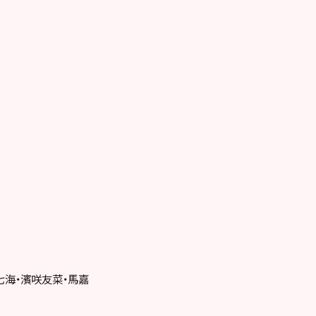
七海・濱咲友菜・馬嘉