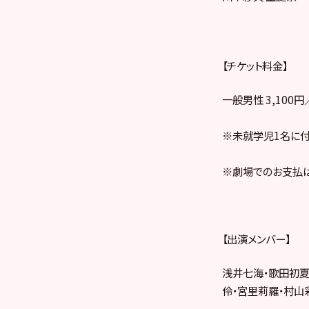
【チケット料金】
一般男性 3,100
※未就学児1名に付
※劇場でのお支払は
【出演メンバー】
浅井七海・歌田初夏
伶・宮里莉羅・村山