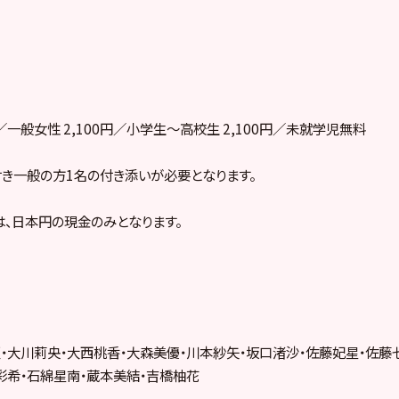
円／一般女性 2,100円／小学生～高校生 2,100円／未就学児無料
き一般の方1名の付き添いが必要となります。
、日本円の現金のみとなります。
・大川莉央・大西桃香・大森美優・川本紗矢・坂口渚沙・佐藤妃星・佐藤
彩希・石綿星南・蔵本美結・吉橋柚花