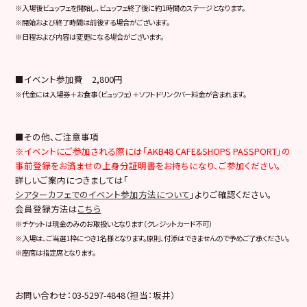
※入場後ビュッフェを開始し、ビュッフェ終了後に約1時間のステージとなります。
※開始および終了時間は前後する場合がございます。
※日程および内容は変更になる場合がございます。
■イベント参加費 2,800円
※代金には入場券＋お食事（ビュッフェ）＋ソフトドリンクバー料金が含まれます。
■その他、ご注意事項
※イベントにご参加される際には「AKB48 CAFE&SHOPS PASSPORT」の
事前登録をお済ませの上身分証明書をお持ちになり、ご参加ください。
詳しいご案内につきましては「
シアターカフェでのイベント参加方法について
」よりご確認ください。
会員登録方法は
こちら
※チケットは現金のみのお取扱いとなります（クレジットカード不可）
※入場は、ご当選1枠につき1名様となります。原則、付添はできませんので予めご了承ください。
※座席は指定席となります。
お問い合わせ：03-5297-4848（担当：坂井）