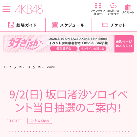
ファンクラブ
取材/出演
リクルート
-柱の会-
お問合せ
劇場ガイド
スケジュール
チケット
トップ
ニュース
ニュース詳細
9/2(日) 坂口渚沙ソロイベ
ント当日抽選のご案内！
Cafe & Shop
2018.08.30