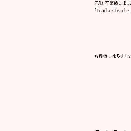
先般、卒業致しました
「Teacher Te
お客様には多大なご