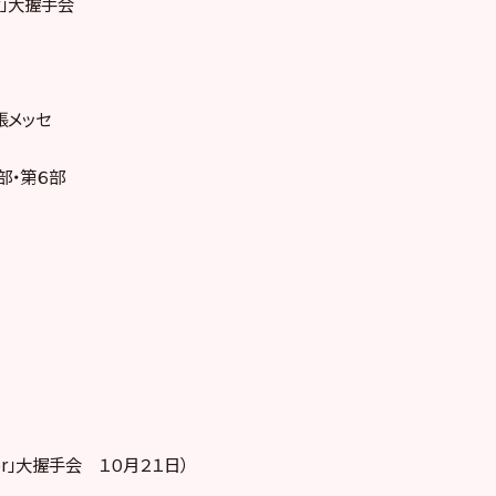
her」大握手会
張メッセ
部・第６部
acher」大握手会 １０月２１日）