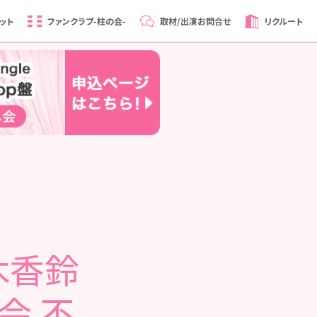
ット
ファンクラブ
-柱の会-
取材/出演
お問合せ
リクルート
木香鈴
会 不