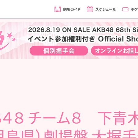
劇場ガイド
スケジュール
チケ
Ｂ４８ チーム８ 下青
児島県）劇場盤 大握手