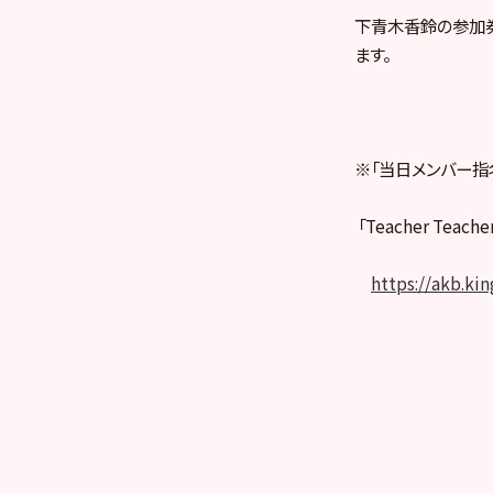
下青木香鈴の参加券
ます。
※「当日メンバー指
「Teacher Tea
https://akb.ki