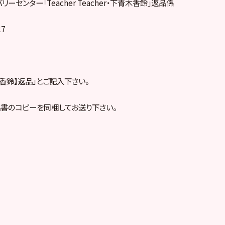
ーセンター「Teacher Teacher・下青木香鈴」返品係
27
木香鈴】返品」とご記入下さい。
書のコピーを同梱してお送り下さい。