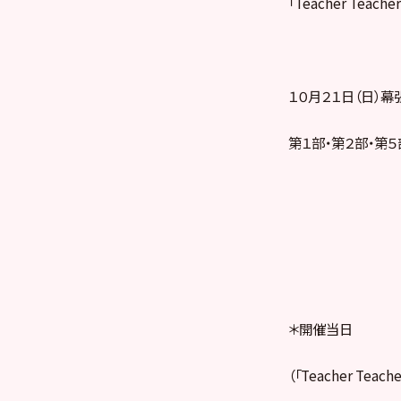
「Teacher Teac
１０月２１日（日）幕
第１部・第２部・第５
＊開催当日
（「Teacher Te