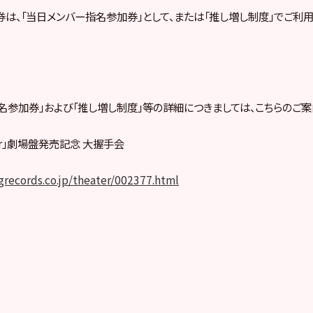
は、「当日メンバー指名参加券」として、または「推し増し制度」でご利
名参加券」および「推し増し制度」等の詳細につきましては、こちらのご案
cher」劇場盤発売記念 大握手会
ngrecords.co.jp/theater/002377.html