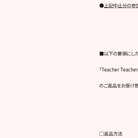
●
上記中止分の参
■以下の要領にした
「Teacher Te
のご返品をお受け致
□返品方法