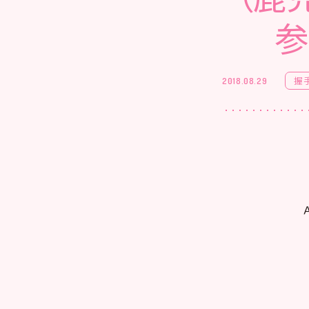
参
握
2018.08.29