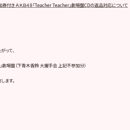
加券付き
ＡＫＢ４８「Teacher Teacher」劇場盤CDの返品対応について
がって、
acher」劇場盤（下青木香鈴 大握手会 上記不参加分）
します。