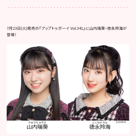
7月23日(火)発売の『アップトゥボーイ Vol.341』
に山内瑞葵・徳永羚海が
登場！