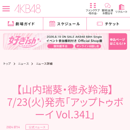
ファンクラブ
取材/出演
リクルート
-柱の会-
お問合せ
劇場ガイド
スケジュール
チケット
トップ
ニュース
ニュース詳細
【山内瑞葵・徳永羚海】
7/23(火)発売「アップトゥボ
ーイ Vol.341」
公式ニュース
2024.07.14