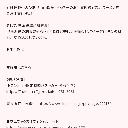
好評連載中のAKB48山内瑞葵「ずっきーのお仕事図鑑」では、
ラーメン店
のお仕事に挑戦！
そして、徳永羚海が初登場！
17歳現役の制服姿やハッとするほど美しい表情など、
7ページに彼女の魅
力が詰め込まれています。
お楽しみに！！
▼詳細はこちら
【徳永羚海】
セブンネット限定特典ポストカード1枚付き：
https://7net.omni7.jp/detail/1107518083
書泉限定生写真付：
https://www.shosen.co.jp/privilege/22219/
■ワニブックスオフィシャルサイト
https://www.wani.co.jp/category.php?key=100