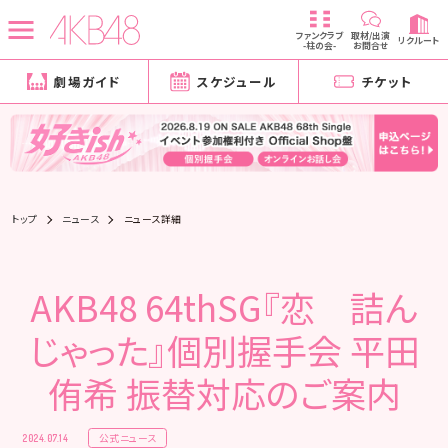
ファンクラブ
取材/出演
リクルート
-柱の会-
お問合せ
劇場ガイド
スケジュール
チケット
トップ
ニュース
ニュース詳細
AKB48 64thSG『恋 詰ん
じゃった』個別握手会 平田
侑希 振替対応のご案内
公式ニュース
2024.07.14