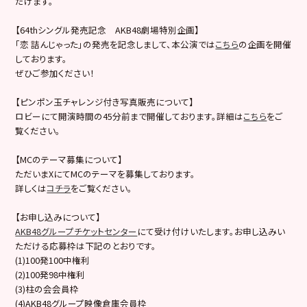
だけます。
【64thシングル発売記念 AKB48劇場特別企画】
「恋 詰んじゃった」の発売を記念しまして、本公演では
こちら
の企画を開催
しております。
ぜひご参加ください！
【ピンポン玉チャレンジ付き写真販売について】
ロビーにて開演時間の45分前まで開催しております。詳細は
こちら
をご
覧ください。
【MCのテーマ募集について】
ただいまXにてMCのテーマを募集しております。
詳しくは
コチラ
をご覧ください。
【お申し込みについて】
AKB48グループチケットセンター
にて受け付けいたします。お申し込みい
ただける応募枠は下記のとおりです。
(1)100発100中権利
(2)100発98中権利
(3)柱の会会員枠
(4)AKB48グループ映像倉庫会員枠