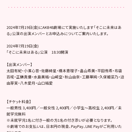
2024年7月19日(金)にAKB48劇場にて実施いたします「そこに未来はあ
る」公演の出演メンバーとお申込みについてご案内いたします。
2024年7月19日(金)
「そこに未来はある」公演 18:30開演
【出演メンバー】
太田有紀・小濱心音・佐藤綺星・橋本恵理子・畠山希美・平田侑希・布袋
百椛・正鋳真優・水島美結・山﨑空・秋山由奈・工藤華純・久保姫菜乃・迫
由芽実・八木愛月・山口結愛
【チケット料金】
一般男性 3,400円／一般女性 2,400円／小学生～高校生 2,400円／未
就学児無料
※未就学児1名に付き一般の方1名の付き添いが必要となります。
※劇場でのお支払いは、日本円の現金、PayPay、LINE Payがご利用いた