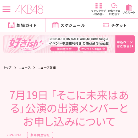
ファンクラブ
取材/出演
リクルート
-柱の会-
お問合せ
劇場ガイド
スケジュール
チケット
トップ
ニュース
ニュース詳細
7月19日 「そこに未来はあ
る」公演の出演メンバーと
お申し込みについて
劇場関連情報
2024.07.13