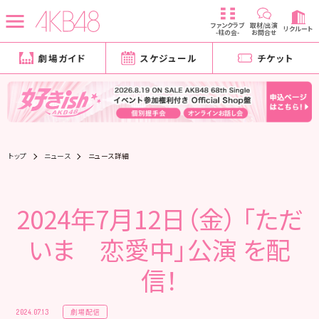
ファンクラブ
取材/出演
リクルート
-柱の会-
お問合せ
劇場ガイド
スケジュール
チケット
トップ
ニュース
ニュース詳細
2024年7月12日（金） 「ただ
いま 恋愛中」公演 を配
信！
劇場配信
2024.07.13