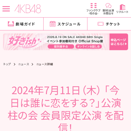
ファンクラブ
取材/出演
リクルート
-柱の会-
お問合せ
劇場ガイド
スケジュール
チケット
トップ
ニュース
ニュース詳細
2024年7月11日（木） 「今
日は誰に恋をする？」公演
柱の会 会員限定公演 を配
信！