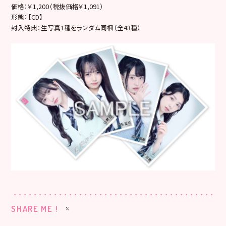
価格：￥1,200（税抜価格￥1,091）
形態：【CD】
封入特典：生写真1種をランダム同梱（全43種）
SHARE ME !