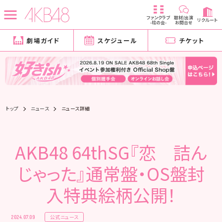
ファンクラブ
取材/出演
リクルート
-柱の会-
お問合せ
劇場ガイド
スケジュール
チケット
トップ
ニュース
ニュース詳細
AKB48 64thSG『恋 詰ん
じゃった』通常盤・OS盤封
入特典絵柄公開！
公式ニュース
2024.07.09