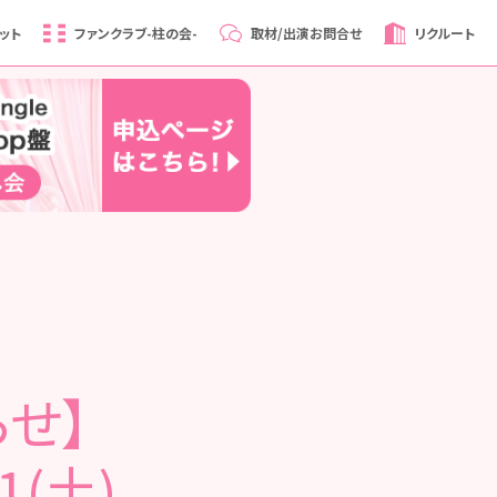
ット
ファンクラブ
-柱の会-
取材/出演
お問合せ
リクルート
せ】
1(土)