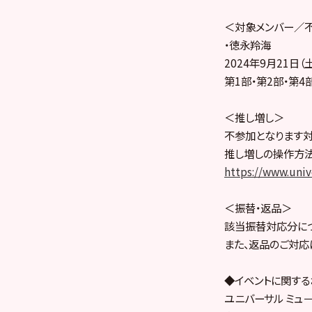
＜対象メンバー／
・徳永羚海
2024年9月21日
第1部・第2部・第4
＜推し増し＞
不参加となります対
推し増しの操作方法
https://www.uni
＜振替・返品＞
該当振替対応分につ
また、返品のご対応
◆イベントに関する
ユニバーサル ミュ