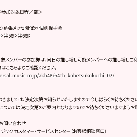
不参加対象日程／部＞
（土）幕張メッセ開催分 個別握手会
部・第5部・第6部
象メンバーの参加券は、同日の推し増し可能メンバーへの推し増しご利
はこちらよりご確認ください。
versal-music.co.jp/akb48/64th_kobetsukokuchi_02/
きましては、決定次第お知らせいたしますので今しばらくお待ちください
については決定次第のご案内となりますのでお待ちくださいますようお
お問い合わせ
－ジック カスタマー・サービスセンター（お客様相談窓口）