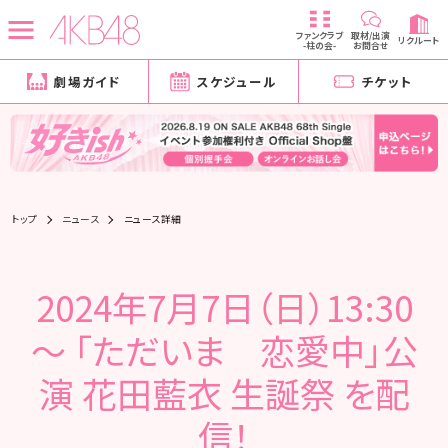
ファンクラブ
取材/出演
リクルート
-柱の会-
お問合せ
劇場ガイド
スケジュール
チケット
トップ
ニュース
ニュース詳細
2024年7月7日（日）13:30
～ 「ただいま 恋愛中」公
演 花田藍衣 生誕祭 を配
信！