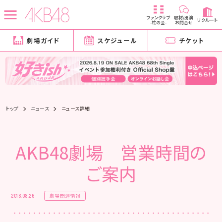
ファンクラブ
取材/出演
リクルート
-柱の会-
お問合せ
劇場ガイド
スケジュール
チケット
トップ
ニュース
ニュース詳細
AKB48劇場 営業時間の
ご案内
劇場関連情報
2018.08.26