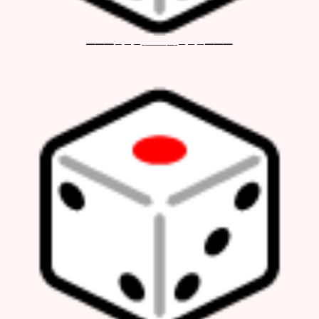
━━━－－－-————-－－－━━━