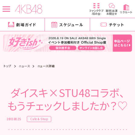
ファンクラブ
取材/出演
リクルート
-柱の会-
お問合せ
劇場ガイド
スケジュール
チケット
トップ
ニュース
ニュース詳細
ダイスキ×STU48コラボ、
もうチェックしましたか？♡
Cafe & Shop
2018.08.25