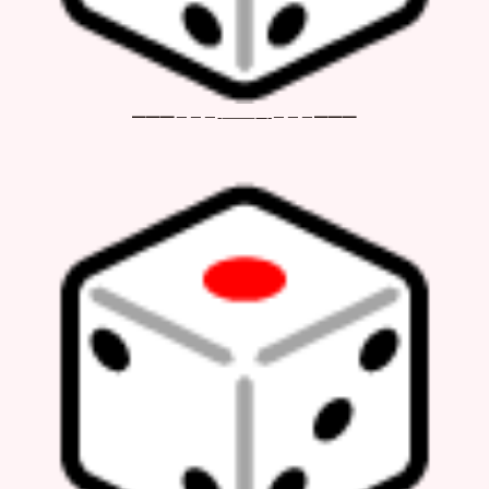
━━━－－－-————-－－－━━━