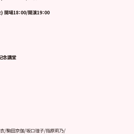
) 開場18：00/開演19：00
記念講堂
衣/駒田京伽/坂口理子/指原莉乃/