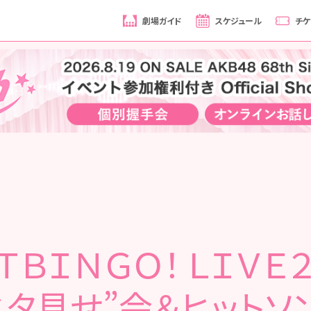
劇場ガイド
スケジュール
チケ
ＴＢＩＮＧＯ！ ＬＩＶＥ
ネタ見せ”会＆ヒットソ