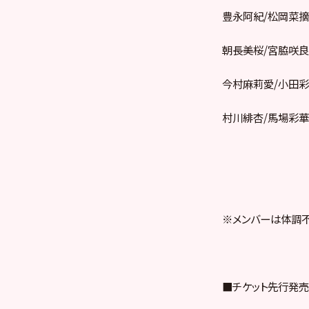
豊永阿紀/松岡菜摘
朝長美桜/宮脇咲良
今村麻莉愛/小田彩
村川緋杏/馬場彩華
※メンバーは体調不
■チケット先行発