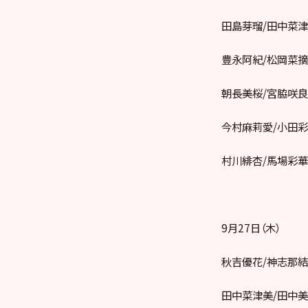
田島芽瑠/田中菜津
豊永阿紀/松岡菜摘
朝長美桜/宮脇咲良
今村麻莉愛/小田彩
村川緋杏/馬場彩華
9月27日（木）
秋吉優花/神志那結
田中菜津美/田中美