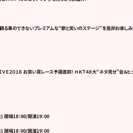
か観る事のできない
プレミアムな“歌と笑いのステージ”を是非お楽しみく
ＬＩＶＥ２０１８ お笑い賞レース予選直前！ ＨＫＴ４８大“ネタ見せ”会＆
) 開場18：00/開演19：00
) 開場18：00/開演19：00