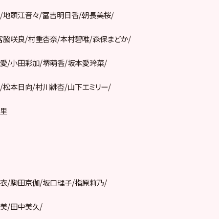
/地頭江音々/冨吉明日香/朝長美桜/
宮脇咲良/村重杏奈/本村碧唯/森保まどか/
愛/小田彩加/堺萌香/坂本愛玲菜/
/松本日向/村川緋杏/山下エミリー/
加里
衣/駒田京伽/坂口理子/指原莉乃/
美/田中美久/