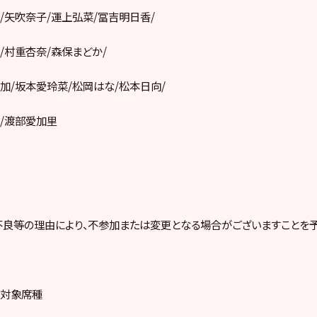
/矢吹奈子/運上弘菜/冨吉明日香/
/村重杏奈/森保まどか/
加/坂本愛玲菜/松岡はな/松本日向/
/渡部愛加里
良等の理由により、不参加または変更となる場合がございますことを予
売対象席種