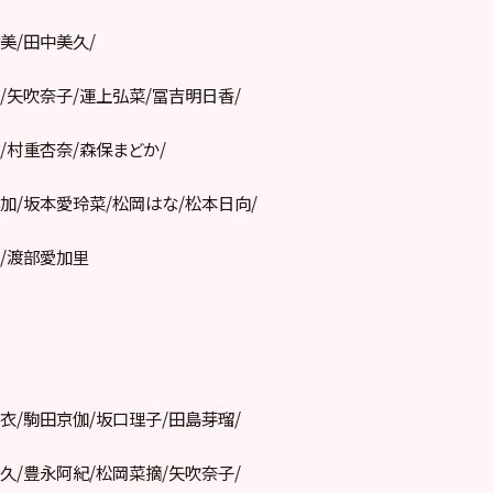
美/田中美久/
/矢吹奈子/運上弘菜/冨吉明日香/
/村重杏奈/森保まどか/
加/坂本愛玲菜/松岡はな/松本日向/
/渡部愛加里
衣/駒田京伽/坂口理子/田島芽瑠/
久/豊永阿紀/松岡菜摘/矢吹奈子/