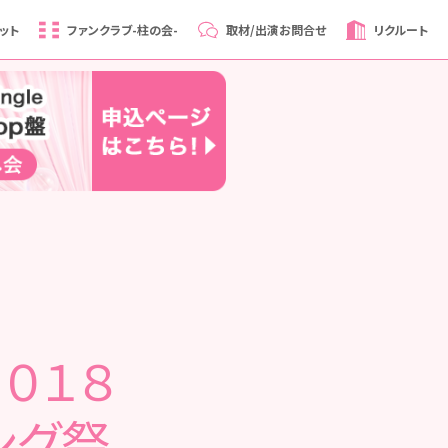
ット
ファンクラブ
-柱の会-
取材/出演
お問合せ
リクルート
２０１８
ング祭