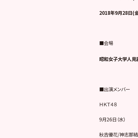
2018
年9月28日(金
■会場
昭和女子大学人見
■出演メンバー
ＨＫＴ４８
9月26日（水）
秋吉優花/神志那結