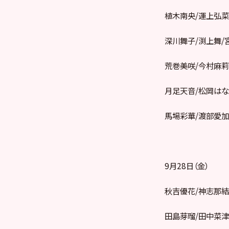
植木南央/運上弘菜
深川舞子/渕上舞/
荒巻美咲/今村麻莉
月足天音/松岡はな
馬場彩華/渡部愛
9月28日（金）
秋吉優花/神志那結
田島芽瑠/田中菜津