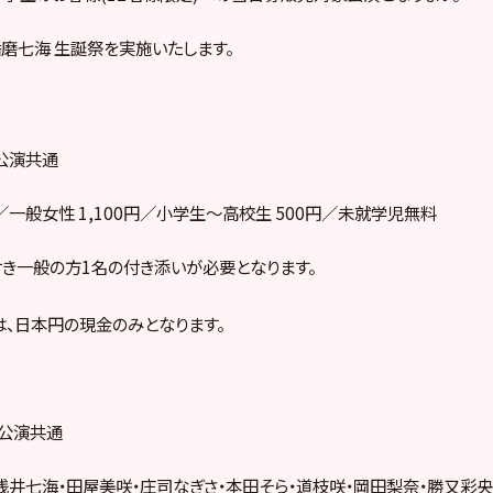
播磨七海 生誕祭を実施いたします。
2公演共通
円／一般女性 1,100円／小学生～高校生 500円／未就学児無料
き一般の方1名の付き添いが必要となります。
、日本円の現金のみとなります。
2公演共通
浅井七海・田屋美咲・庄司なぎさ・本田そら・道枝咲・岡田梨奈・勝又彩央