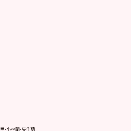
里・小林蘭・矢作萌