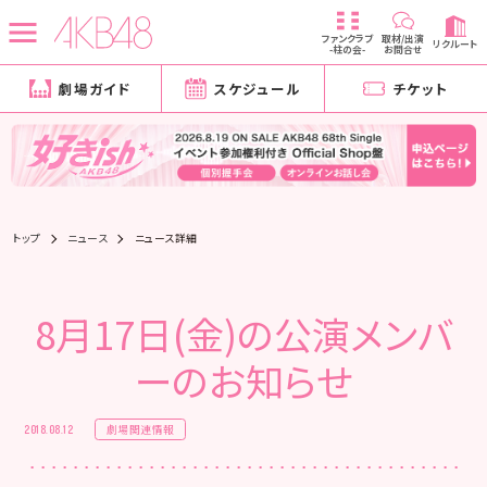
ファンクラブ
取材/出演
リクルート
-柱の会-
お問合せ
劇場ガイド
スケジュール
チケット
トップ
ニュース
ニュース詳細
8月17日(金)の公演メンバ
ーのお知らせ
劇場関連情報
2018.08.12