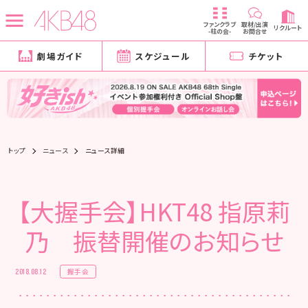
ファンクラブ
取材/出演
リクルート
-柱の会-
お問合せ
劇場ガイド
スケジュール
チケット
トップ
ニュース
ニュース詳細
【大握手会】HKT48 指原莉
乃 振替開催のお知らせ
握手会
2018.08.12