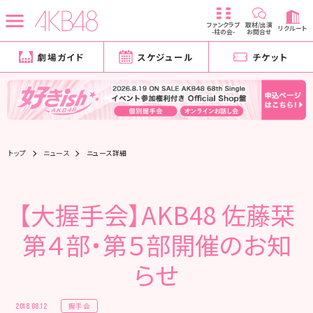
ファンクラブ
取材/出演
リクルート
-柱の会-
お問合せ
劇場ガイド
スケジュール
チケット
トップ
ニュース
ニュース詳細
【大握手会】AKB48 佐藤栞
第４部・第５部開催のお知
らせ
握手会
2018.08.12