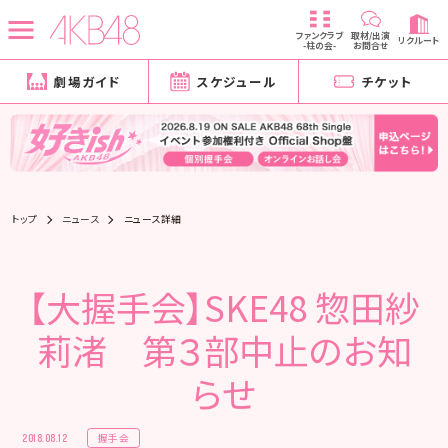
ファンクラブ
取材/出演
リクルート
-柱の会-
お問合せ
劇場ガイド
スケジュール
チケット
トップ
ニュース
ニュース詳細
【大握手会】SKE48 惣田紗
莉渚 第３部中止のお知
らせ
握手会
2018.08.12