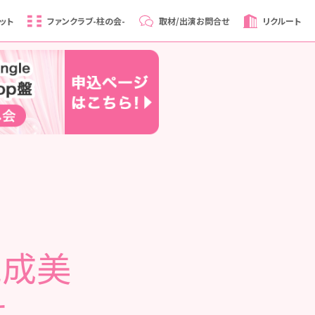
ット
ファンクラブ
-柱の会-
取材/出演
お問合せ
リクルート
尾成美
せ