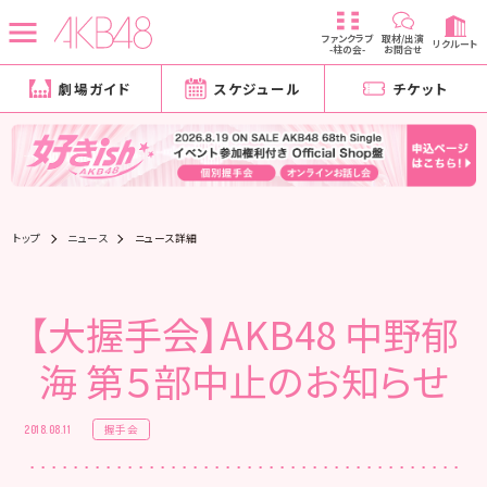
ファンクラブ
取材/出演
リクルート
-柱の会-
お問合せ
劇場ガイド
スケジュール
チケット
トップ
ニュース
ニュース詳細
【大握手会】AKB48 中野郁
海 第５部中止のお知らせ
握手会
2018.08.11