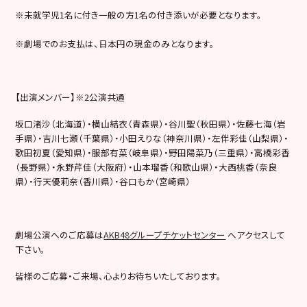
※未就学児1名に付き一般の方1名の付き添いが必要となります。
※劇場でのお支払は、日本円の現金のみとなります。
【出演メンバー】※2公演共通
坂口渚沙（北海道）・横山結衣（青森県）・谷川聖（秋田県）・佐藤七海（岩
手県）・吉川七瀬（千葉県）・小田えりな（神奈川県）・左伴彩佳（山梨県）・
歌田初夏（愛知県）・服部有菜（岐阜県）・野田陽菜乃（三重県）・高橋彩香
（長野県）・永野芹佳（大阪府）・山本瑠香（和歌山県）・大西桃香（奈良
県）・行天優莉奈（香川県）・谷口もか（宮崎県）
劇場公演へのご応募は
AKB48グループチケットセンター
へアクセスして
下さい。
皆様のご応募・ご来場、心よりお待ちいたしております。