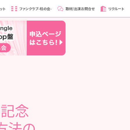
ット
ファンクラブ
-柱の会-
取材/出演
お問合せ
リクルート
発売記念
方法の