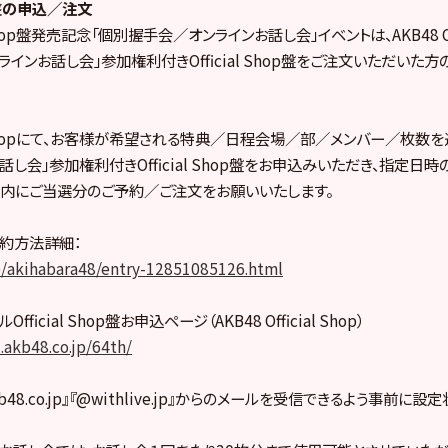
op盤の申込／注文
al Shop盤発売記念「個別握手会／オンラインお話し会」イベントは、AKB48 Off
インお話し会」参加権利付きOfficial Shop盤をご注文いただいた
cial Shopにて、お客様が希望される特典／日程会場／部／メンバー／枚
し会」参加権利付きOfficial Shop盤をお申込みいただき、指定日
内にご当選分のご予約／ご注文をお願いいたします。
約方法詳細：
p/akihabara48/entry-12851085126.html
Official Shop盤お申込ページ（AKB48 Official Shop）
d.akb48.co.jp/64th/
akb48.co.jp』『@withlive.jp』からのメールを受信できるよう事前