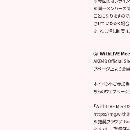
※今回のオンライン
※同一メンバーの同
ことになりますので
させていただく場合
※「推し増し制度」
②「WithLIVE
AKB48 Officia
ブページ上より会員
本イベントご参加当
ちらのウェブページ
「WithLIVE Mee
https://mg.withl
※推奨ブラウザ：Goo
※すでにご登録済