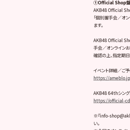
①Official Sh
AKB48 Offici
「個別握手会／オンラ
ます。
AKB48 Offi
手会／オンラインお話
確認の上、指定期日
イベント詳細／ご予
https://ameblo.j
AKB48 64thシングル
https://official-c
※『info-shop@
い。