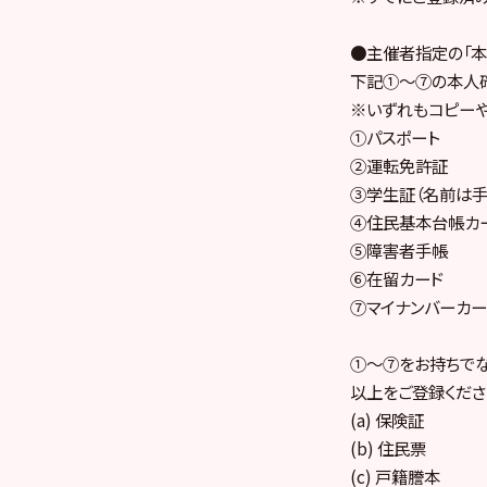
●主催者指定の「本
下記①～⑦の本人確
※いずれもコピー
①パスポート
②運転免許証
③学生証（名前は手
④住民基本台帳カ
⑤障害者手帳
⑥在留カード
⑦マイナンバーカー
①～⑦をお持ちでない
以上をご登録くださ
(a) 保険証
(b) 住民票
(c) 戸籍謄本