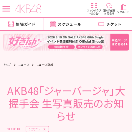
ファンクラブ
取材/出演
リクルート
-柱の会-
お問合せ
劇場ガイド
スケジュール
チケット
トップ
ニュース
ニュース詳細
AKB48「ジャーバージャ」大
握手会 生写真販売のお知
らせ
公式ニュース
2018.08.10