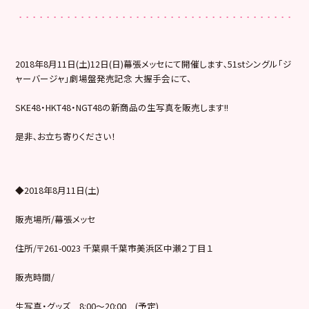
2018年8月11日(土)12日(日)幕張メッセにて開催します､51stシングル「ジ
ャーバージャ」劇場盤発売記念 大握手会にて、
SKE48・HKT48・NGT48の新商品の生写真を販売します!!
是非､お立ち寄りください！
◆2018年8月11日(土)
販売場所/幕張メッセ
住所/〒261-0023 千葉県千葉市美浜区中瀬２丁目１
販売時間/
生写真・グッズ 8:00～20:00 (予定)