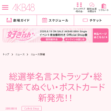
ファンクラブ
取材/出演
リクルート
-柱の会-
お問合せ
劇場ガイド
スケジュール
チケット
トップ
ニュース
ニュース詳細
総選挙名言ストラップ・総
選挙てぬぐい・ポストカード
新発売！！
Cafe & Shop
2018.08.10