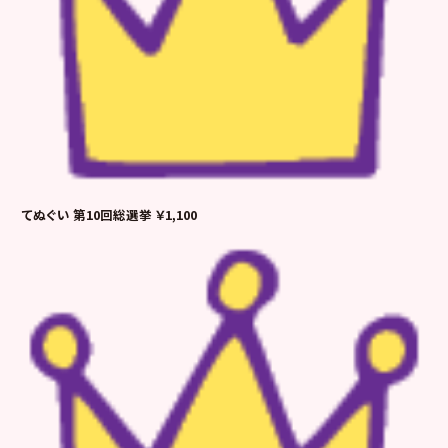
てぬぐい 第10回総選挙 ￥1,100