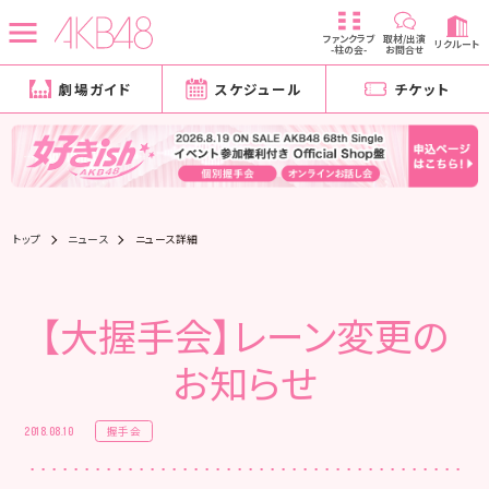
ファンクラブ
取材/出演
リクルート
-柱の会-
お問合せ
劇場ガイド
スケジュール
チケット
トップ
ニュース
ニュース詳細
【大握手会】レーン変更の
お知らせ
握手会
2018.08.10