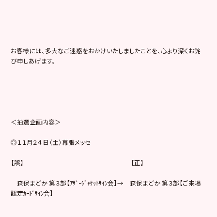
お客様には、多大なご迷惑をおかけいたしましたことを、心より深くお詫
び申しあげます。
＜抽選企画内容＞
◎１１月２４日（土）幕張メッセ
【誤】 【正】
森保まどか 第３部【ｱｻﾞｰｼﾞｬｹｯﾄｻｲﾝ会】→ 森保まどか 第３部【ご来場
認定ｶｰﾄﾞｻｲﾝ会】