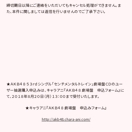
締切期日以降にご連絡をいただいてもキャンセル処理ができません。ま
た、本件に関しましては返信を行いませんのでご了承下さい。
★ＡＫＢ４８ ５３ｒｄシングル「センチメンタルトレイン」劇場盤ＣＤのユー
ザー抽選購入申込みは、キャラアニ『ＡＫＢ４８ 劇場盤 申込フォーム』に
て、２０１８年８月２０日（月）１３：００まで受付いたします。
★キャラアニ『ＡＫＢ４８ 劇場盤 申込みフォーム』
http://akb48.chara-ani.com/