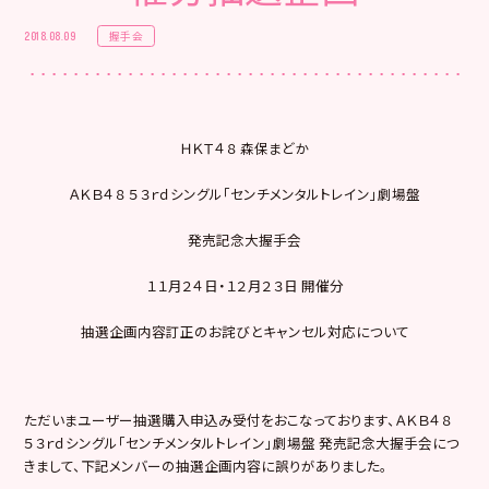
握手会
2018.08.09
ＨＫＴ４８ 森保まどか
ＡＫＢ４８ ５３ｒｄシングル「センチメンタルトレイン」劇場盤
発売記念大握手会
１１月２４日・１２月２３日 開催分
抽選企画内容訂正のお詫びとキャンセル対応について
ただいまユーザー抽選購入申込み受付をおこなっております、ＡＫＢ４８
５３ｒｄシングル「センチメンタルトレイン」劇場盤 発売記念大握手会につ
きまして、下記メンバーの抽選企画内容に誤りがありました。