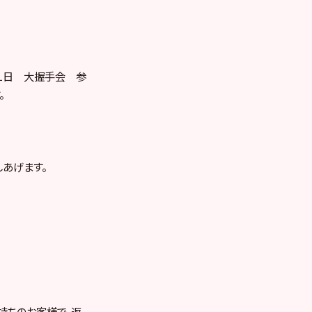
１１日 大握手会 参
。
しあげます。
お持ちのお客様で、返