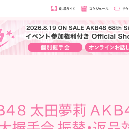
劇場ガイド
スケジュール
チケ
４８ 太田夢莉 ＡＫＢ
 大握手会 振替・返品