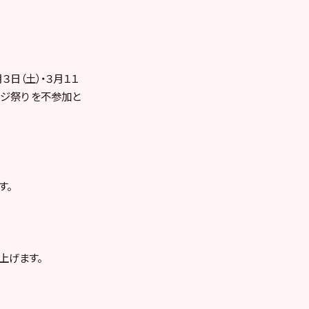
３日（土）・３月１１
ージ祭り を不参加と
す。
上げます。