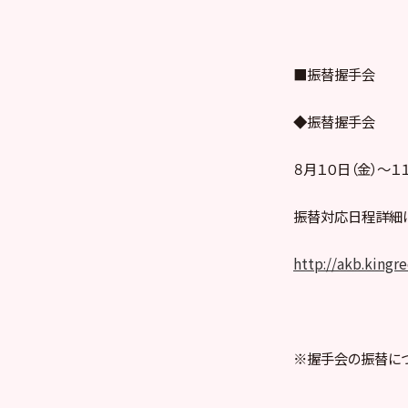
■振替握手会
◆振替握手会
８月１０日（金）〜
振替対応日程詳細は
http://akb.kingr
※握手会の振替につ