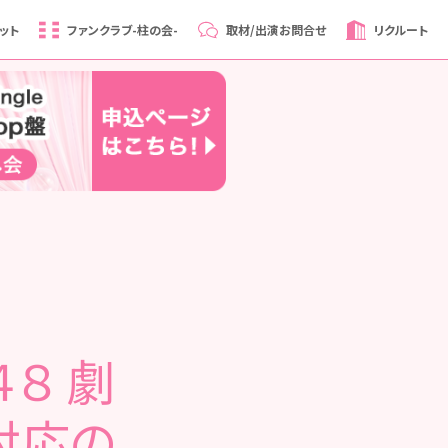
ット
ファンクラブ
-柱の会-
取材/出演
お問合せ
リクルート
４８ 劇
対応の