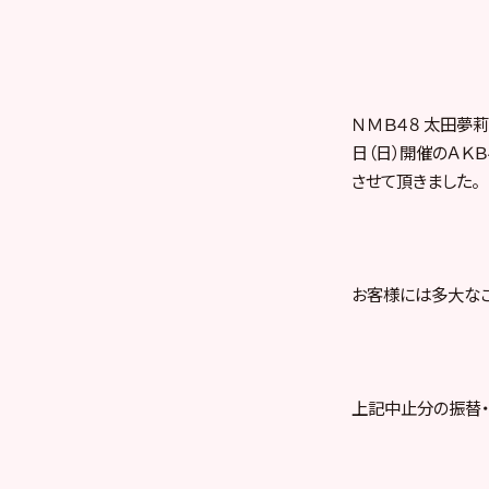
ＮＭＢ４８ 太田夢莉
日（日）開催のＡＫ
させて頂きました。
お客様には多大なご
上記中止分の振替・