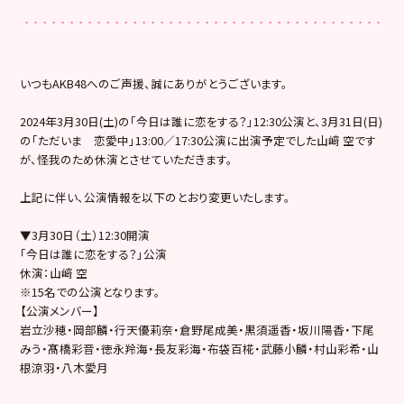
いつもAKB48へのご声援、誠にありがとうございます。
2024年3月30日(土)の「今日は誰に恋をする？」12:30公演と、3月31日(日)
の「ただいま 恋愛中」13:00／17:30公演に出演予定でした山﨑 空です
が、怪我のため休演とさせていただきます。
上記に伴い、公演情報を以下のとおり変更いたします。
▼3月30日（土）12:30開演
「今日は誰に恋をする？」公演
休演：山﨑 空
※15名での公演となります。
【公演メンバー】
岩立沙穂・岡部麟・行天優莉奈・倉野尾成美・黒須遥香・坂川陽香・下尾
みう・髙橋彩音・徳永羚海・長友彩海・布袋百椛・武藤小麟・村山彩希・山
根涼羽・八木愛月