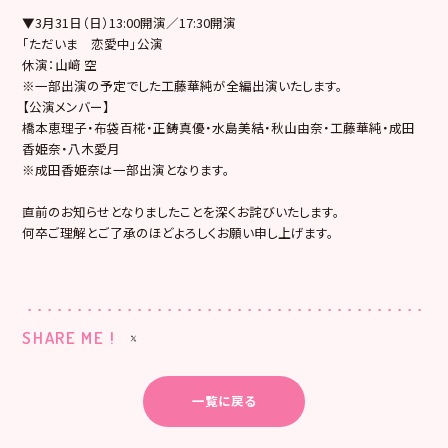
▼3月31日（日）13:00開演／17:30開演
「ただいま 恋愛中」公演
休演：山﨑 空
※一部出演の予定でした工藤華純が全編出演いたします。
【公演メンバー】
橋本恵理子・布袋百椛・正鋳真優・水島美結・秋山由奈・工藤華純・成田
香姫奈・八木愛月
※成田香姫奈は一部出演となります。
直前のお知らせとなりましたことを深くお詫びいたします。
何卒ご理解とご了承のほどよろしくお願い申し上げます。
SHARE ME !
一覧に戻る