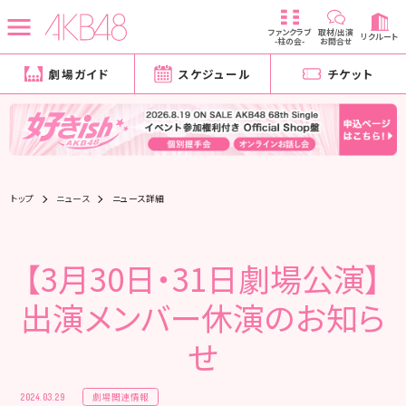
ファンクラブ
取材/出演
リクルート
-柱の会-
お問合せ
劇場ガイド
スケジュール
チケット
トップ
ニュース
ニュース詳細
【3月30日・31日劇場公演】
出演メンバー休演のお知ら
せ
劇場関連情報
2024.03.29