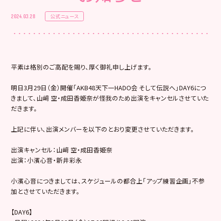
公式ニュース
2024.03.28
平素は格別のご高配を賜り、厚く御礼申し上げます。
明日3月29日（金）開催「AKB48天下一HADO会 そして伝説へ」DAY6につ
きまして、山﨑 空・成田香姫奈が怪我のため出演をキャンセルさせていた
だきます。
上記に伴い、出演メンバーを以下のとおり変更させていただきます。
出演キャンセル：山﨑 空・成田香姫奈
出演：小濱心音・新井彩永
小濱心音につきましては、スケジュールの都合上「アップ練習企画」不参
加とさせていただきます。
【DAY6】