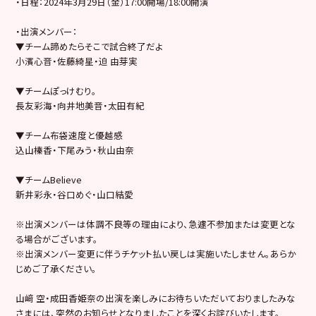
・日程：2024年3月29日（金）17:00開場/18:00開演
・出演メンバー：
▼チーム諦めたらそこで試合終了だよ
小濱心音・佐藤綺星・迫 由芽実
▼チームぽっけむり。
長友彩海・向井地美音・太田有紀
▼チーム布袋速度と優越感
込山榛香・下尾みう・秋山由奈
▼チームBelieve
新井彩永・谷口めぐ・山口結愛
※出演メンバーは体調不良等の理由により、急遽不参加または変更とな
る場合がございます。
※出演メンバー変更に伴うチケット払い戻しは実施いたしません。あらか
じめご了承ください。
山﨑 空・成田香姫奈の出演を楽しみにお待ちいただいておりましたみな
さまには、突然のお知らせとなりましたことを深くお詫びいたします。