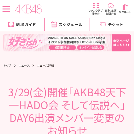
ファンクラブ
取材/出演
リクルート
-柱の会-
お問合せ
劇場ガイド
スケジュール
チケット
トップ
ニュース
ニュース詳細
3/29(金)開催「AKB48天下
一HADO会 そして伝説へ」
DAY6出演メンバー変更の
お知らせ