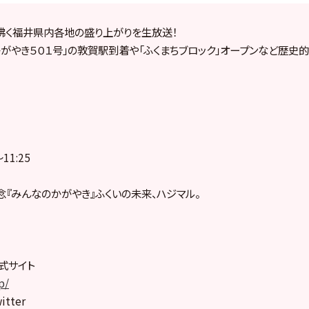
沸く福井県内各地の盛り上がりを生放送！
がやき５０１号」の敦賀駅到着や「
ふくまちブロック」オープンなど歴史
11:25
『みんなのかがやき』ふくいの未来、ハジマル。
式サイト
p/
tter