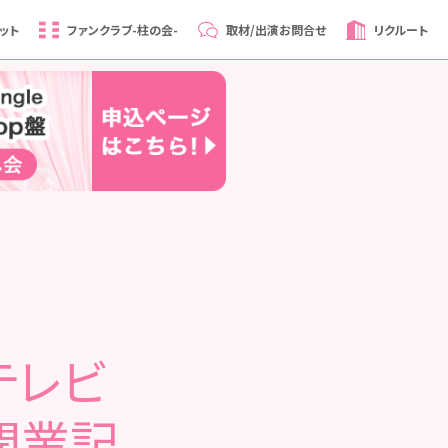
ット
ファンクラブ
-柱の会-
取材/出演
お問合せ
リクルート
Cテレビ
開業記