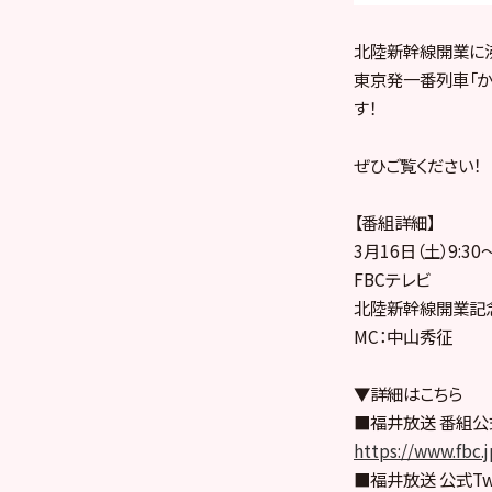
北陸新幹線開業に
東京発一番列車「か
す！
ぜひご覧ください！
【番組詳細】
3月16日（土）9:30～
FBCテレビ
北陸新幹線開業記念
MC：中山秀征
▼詳細はこちら
■福井放送 番組公
https://www.fbc.j
■福井放送 公式Twi