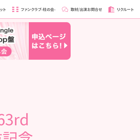
ット
ファンクラブ
-柱の会-
取材/出演
お問合せ
リクルート
3rd
抜記念