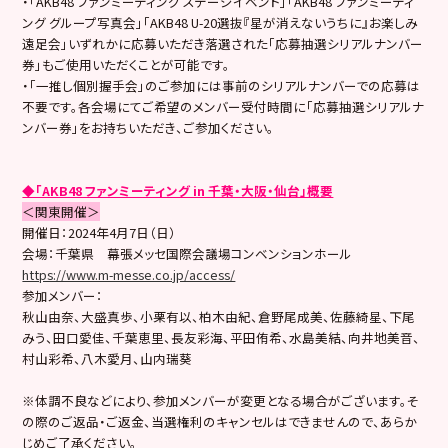
・「AKB48 ファンミーティング ステージイベント」「AKB48 ファンミーティ
ング グループ写真会」「AKB48 U-20選抜『星が消えないうちに』お楽しみ
遠足会」いずれかに応募いただき落選された「応募抽選シリアルナンバー
券」もご使用いただくことが可能です。
・「一推し個別握手会」のご参加には事前のシリアルナンバーでの応募は
不要です。各会場にてご希望のメンバー受付時間に「応募抽選シリアルナ
ンバー券」をお持ちいただき、ご参加ください。
◆「AKB48 ファンミーティング in 千葉・大阪・仙台」概要
＜関東開催＞
開催日：2024年4月7日（日）
会場：千葉県 幕張メッセ国際会議場コンベンションホール
https://www.m-messe.co.jp/access/
参加メンバー：
秋山由奈、大盛真歩、小栗有以、柏木由紀、倉野尾成美、佐藤綺星、下尾
みう、田口愛佳、千葉恵里、長友彩海、平田侑希、水島美結、向井地美音、
村山彩希、八木愛月、山内瑞葵
※体調不良などにより、参加メンバーが変更となる場合がございます。そ
の際のご返品・ご返金、当選権利のキャンセルはできませんので、あらか
じめご了承ください。