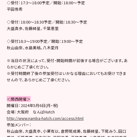
◇受付：17:3～18:00予定／開始：18:00～予定
平田侑希
◇受付：18:00〜18:30予定／開始：18:30～予定
大盛真歩、佐藤綺星、千葉恵里
◇受付18:3～19:00予定／開始：19:00～予定
秋山由奈、水島美結、八木愛月
※当日の状況によって、受付・開始時間が前後する場合がございます。あ
らかじめご了承ください。
※受付時間終了後の参加受付はいかなる理由においてもお受けできま
せんので、あらかじめご了承ください。
＜関西開催＞
開催日：2024年5月6日(月・祝)
会場：大阪府 なんばHatch
http://www.namba-hatch.com/access.html
参加メンバー：
秋山由奈、大盛真歩、小栗有以、倉野尾成美、佐藤綺星、下尾みう、田口