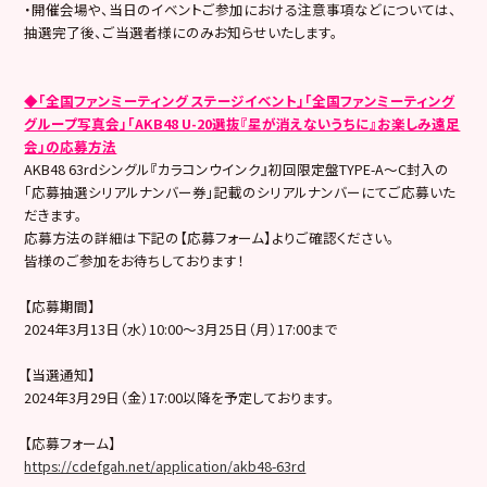
・開催会場や、当日のイベントご参加における注意事項などについては、
抽選完了後、ご当選者様にのみお知らせいたします。
◆「全国ファンミーティング ステージイベント」「全国ファンミーティング
グループ写真会」「AKB48 U-20選抜『星が消えないうちに』お楽しみ遠足
会」の応募方法
AKB48 63rdシングル『カラコンウインク』初回限定盤TYPE-A～C封入の
「応募抽選シリアルナンバー券」記載のシリアルナンバーにてご応募いた
だきます。
応募方法の詳細は下記の【応募フォーム】よりご確認ください。
皆様のご参加をお待ちしております！
【応募期間】
2024年3月13日（水）10:00～3月25日（月）17:00まで
【当選通知】
2024年3月29日（金）17:00以降を予定しております。
【応募フォーム】
https://cdefgah.net/application/akb48-63rd