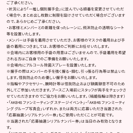
ご了承ください。
・状況により「一推し個別握手会」に並んでいる順番を変更させていただ
く場合や、まとめ出し枚数に制限を設けさせていただく場合がございます
ので、あらかじめご了承ください。
・お客様とメンバーとの距離を保ったレーンに、飛沫防止の透明なシート
等を設置いたします。
・メンバーは手袋を着用させていただき、お客様のマスクの着用および手
袋の着用につきましては、お客様のご判断にお任せいたします。
※会場内にお客様用の手袋の用意はございませんので、手袋着用を希望
される方はご自身でのご準備をお願いいたします。
※会場内にアルコール除菌スプレーを設置いたします。
※握手の際はメンバーの手を強く握る・掴む、引っ張る行為等は禁止いた
します。怪我防止のため優しい握手をお願いいたします。
※指輪やアクセサリー、腕時計等は怪我防止および録画録音不可のため
外してご参加いただきます。ブースご入場前にスタッフが両手をチェックさ
せていただきますのでご協力をお願いいたします。（結婚指輪は除きます）
・「AKB48 ファンミーティング ステージイベント」・「AKB48 ファンミーティ
ング グループ写真会」いずれか、または両方に応募いただき当選された
「応募抽選シリアルナンバー券」もご使用いただくことが可能です。
※当選された「応募抽選シリアルナンバー券」は当日のみ有効となりま
す。