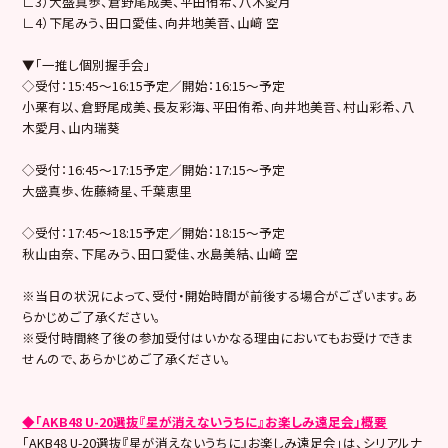
∟3）大盛真歩、倉野尾成美、平田侑希、八木愛月
∟4）下尾みう、田口愛佳、向井地美音、山﨑 空
▼「一推し個別握手会」
◇受付：15:45～16:15予定／開始：16:15～予定
小栗有以、倉野尾成美、長友彩海、平田侑希、向井地美音、村山彩希、八
木愛月、山内瑞葵
◇受付：16:45～17:15予定／開始：17:15～予定
大盛真歩、佐藤綺星、千葉恵里
◇受付：17:45～18:15予定／開始：18:15～予定
秋山由奈、下尾みう、田口愛佳、水島美結、山﨑 空
※当日の状況によって、受付・開始時間が前後する場合がございます。あ
らかじめご了承ください。
※受付時間終了後の参加受付はいかなる理由においてもお受けできま
せんので、あらかじめご了承ください。
◆「AKB48 U-20選抜『星が消えないうちに』お楽しみ遠足会」概要
「AKB48 U-20選抜『星が消えないうちに』
お楽しみ遠足会」は、シリアルナ