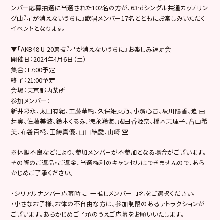
ンバー応募抽選に当選された102名の方が、63rdシングル共通カップリン
グ曲『星が消えないうちに』歌唱メンバー17名とともにお楽しみいただく
イベントとなります。
▼「AKB48 U-20選抜『星が消えないうちに』お楽しみ遠足会」
開催日：2024年4月6日（土）
集合：17:00予定
終了：21:00予定
会場：東京都内某所
参加メンバー：
新井彩永、太田有紀、工藤華純、久保姫菜乃、小濱心音、坂川陽香、迫 由
芽実、佐藤美波、鈴木くるみ、徳永羚海、成田香姫奈、橋本恵理子、畠山希
美、布袋百椛、正鋳真優、山口結愛、山﨑 空
※体調不良などにより、参加メンバーが不参加となる場合がございます。
その際のご返品・ご返金、当選権利のキャンセルはできませんので、あら
かじめご了承ください。
・シリアルナンバー応募時に「一推しメンバー」1名をご選択ください。
・小さなお子様、お体の不自由な方は、参加制限のあるアトラクションが
ございます。あらかじめご了承のうえご応募をお願いいたします。