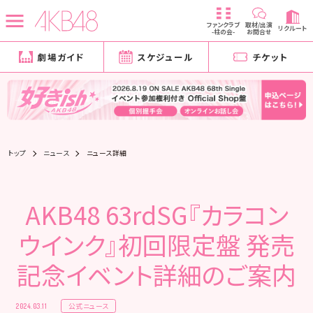
ファンクラブ
取材/出演
リクルート
-柱の会-
お問合せ
劇場ガイド
スケジュール
チケット
トップ
ニュース
ニュース詳細
AKB48 63rdSG『カラコン
ウインク』初回限定盤 発売
記念イベント詳細のご案内
公式ニュース
2024.03.11