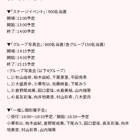
▼「ステージイベント」：900名当選
開場：12:00予定
開始：13:00予定
終了：14:00予定
▼「グループ写真会」：600名当選（各グループ150名当選）
開場：14:15予定
開始：14:30予定
終了：15:15予定
・グループ写真会（以下4グループ）
∟1）秋山由奈、柏木由紀、千葉恵里、平田侑希
∟2）大盛真歩、小栗有以、佐藤綺星、下尾みう
∟3）倉野尾成美、田口愛佳、水島美結、山内瑞葵
∟4）長友彩海、向井地美音、村山彩希、八木愛月
▼「一推し個別握手会」
◇受付：16:00～16:30予定／開始：16:30～予定
小栗有以、柏木由紀、倉野尾成美、下尾みう、田口愛佳、長友彩海、向井
地美音、村山彩希、山内瑞葵