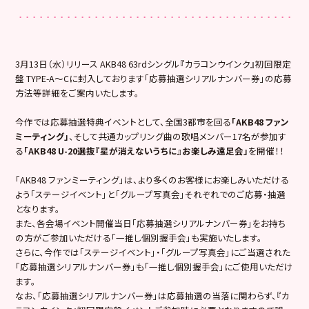
3月13日（水）リリース AKB48 63rdシングル『カラコンウインク』初回限定
盤 TYPE-A～Cに封入しております「応募抽選シリアルナンバー券」の応募
方法等詳細をご案内いたします。
今作では応募抽選特典イベントとして、全国3都市を回る
「AKB48 ファン
ミーティング」
、そして共通カップリング曲の歌唱メンバー17名が参加す
る
「AKB48 U-20選抜『星が消えないうちに』お楽しみ遠足会」
を開催！！
「AKB48 ファンミーティング」は、より多くのお客様にお楽しみいただける
よう「ステージイベント」と「グループ写真会」それぞれでのご応募・抽選
となります。
また、各会場イベント開催当日「応募抽選シリアルナンバー券」をお持ち
の方がご参加いただける「一推し個別握手会」も実施いたします。
さらに、今作では「ステージイベント」・「グループ写真会」にご当選された
「応募抽選シリアルナンバー券」も「一推し個別握手会」にご使用いただけ
ます。
なお、「応募抽選シリアルナンバー券」は応募抽選の当落に関わらず、『カ