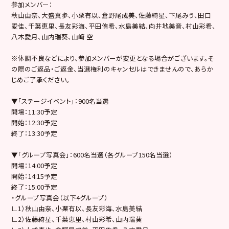
参加メンバー：
秋山由奈、大盛真歩、小栗有以、倉野尾成美、佐藤綺星、下尾みう、田口
愛佳、千葉恵里、長友彩海、平田侑希、水島美結、向井地美音、村山彩希、
八木愛月、山内瑞葵、山﨑 空
※体調不良などにより、参加メンバーが変更となる場合がございます。そ
の際のご返品・ご返金、当選権利のキャンセルはできませんので、あらか
じめご了承ください。
▼「ステージイベント」：900名当選
開場：11:30予定
開始：12:30予定
終了：13:30予定
▼「グループ写真会」：600名当選（各グループ150名当選）
開場：14:00予定
開始：14:15予定
終了：15:00予定
・グループ写真会（以下4グループ）
∟1）秋山由奈、小栗有以、長友彩海、水島美結
∟2）佐藤綺星、千葉恵里、村山彩希、山内瑞葵