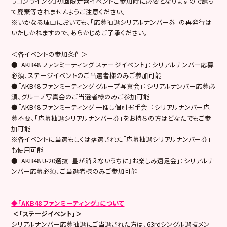
ラコンウインク』初回限定盤イベントご参加時に必要となりますので誤っ
て廃棄等されませんようご注意ください。
※いかなる理由においても、「応募抽選シリアルナンバー券」の再発行は
いたしかねますので、あらかじめご了承ください。
＜各イベントの参加条件＞
●「AKB48 ファンミーティング ステージイベント」：シリアルナンバー応募
必須、ステージイベントのご当選者様のみご参加可能
●「AKB48 ファンミーティング グループ写真会」：シリアルナンバー応募必
須、グループ写真会のご当選者様のみご参加可能
●「AKB48 ファンミーティング 一推し個別握手会」：シリアルナンバー応
募不要、「応募抽選シリアルナンバー券」をお持ちの方はどなたでもご参
加可能
※各イベントに当選もしくは落選された「応募抽選シリアルナンバー券」
も使用可能
●「AKB48 U-20選抜『星が消えないうちに』お楽しみ遠足会」：シリアルナ
ンバー応募必須、ご当選者様のみご参加可能
◆「AKB48 ファンミーティング」について
＜「ステージイベント」＞
シリアルナンバー応募抽選にご当選された方は、63rdシングル選抜メン