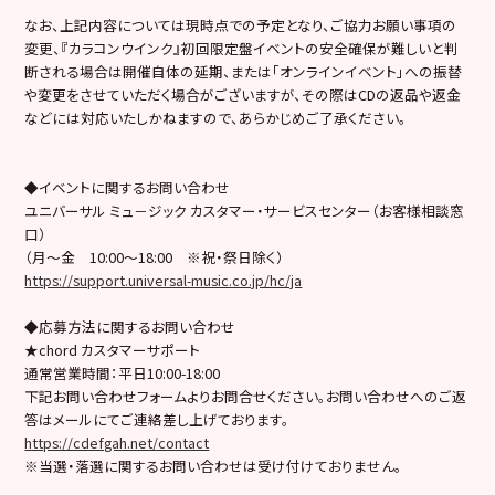
なお、上記内容については現時点での予定となり、ご協力お願い事項の
変更、『カラコンウインク』初回限定盤イベントの安全確保が難しいと判
断される場合は開催自体の延期、または「オンラインイベント」への振替
や変更をさせていただく場合がございますが、その際はCDの返品や返金
などには対応いたしかねますので、あらかじめご了承ください。
◆イベントに関するお問い合わせ
ユニバーサル ミュ－ジック カスタマー・サービスセンター（お客様相談窓
口）
（月～金 10:00～18:00 ※祝・祭日除く）
https://support.universal-music.co.jp/hc/ja
◆応募方法に関するお問い合わせ
★chord カスタマーサポート
通常営業時間：平日10:00-18:00
下記お問い合わせフォームよりお問合せください。お問い合わせへのご返
答はメールにてご連絡差し上げております。
https://cdefgah.net/contact
※当選・落選に関するお問い合わせは受け付けておりません。