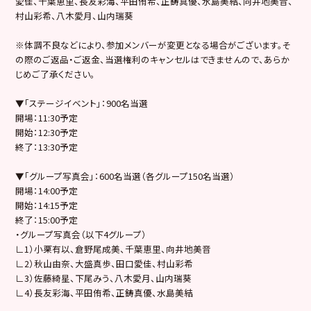
愛佳、千葉恵里、長友彩海、平田侑希、正鋳真優、水島美結、向井地美音、
村山彩希、八木愛月、山内瑞葵
※体調不良などにより、参加メンバーが変更となる場合がございます。そ
の際のご返品・ご返金、当選権利のキャンセルはできませんので、あらか
じめご了承ください。
▼「ステージイベント」：900名当選
開場：11:30予定
開始：12:30予定
終了：13:30予定
▼「グループ写真会」：600名当選（各グループ150名当選）
開場：14:00予定
開始：14:15予定
終了：15:00予定
・グループ写真会（以下4グループ）
∟1）小栗有以、倉野尾成美、千葉恵里、向井地美音
∟2）秋山由奈、大盛真歩、田口愛佳、村山彩希
∟3）佐藤綺星、下尾みう、八木愛月、山内瑞葵
∟4）長友彩海、平田侑希、正鋳真優、水島美結