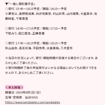
▼「一推し個別握手会」
◇受付：15:45～16:15予定／開始：16:15～予定
小栗有以、倉野尾成美、向井地美音、村山彩希、山内瑞葵、大盛真歩、佐
藤綺星、千葉恵里
◇受付：16:45～17:15予定／開始：17:15～予定
下尾みう、田口愛佳、正鋳真優
◇受付：17:45～18:15予定／開始：18:15～予定
秋山由奈、長友彩海、平田侑希、水島美結、八木愛月
※当日の状況によって、受付・開始時間が前後する場合がございます。あ
らかじめご了承ください。
※受付時間終了後の参加受付はいかなる理由においてもお受けできま
せんので、あらかじめご了承ください。
＜東北開催＞
開催日：2024年6月2日（日）
会場：宮城県 仙台GIGS
https://www.sendaigigs.com/sendaigigs