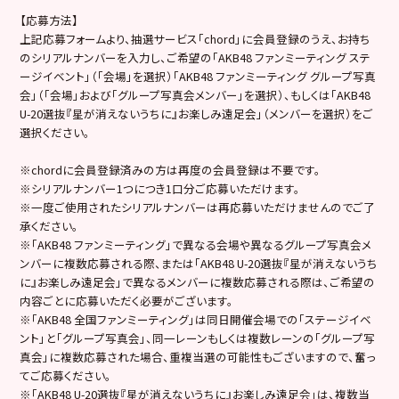
【応募方法】
上記応募フォームより、抽選サービス「chord」に会員登録のうえ、お持ち
のシリアルナンバーを入力し、ご希望の「AKB48 ファンミーティング ステ
ージイベント」（「会場」を選択）「AKB48 ファンミーティング グループ写真
会」（「会場」および「グループ写真会メンバー」を選択）、もしくは「AKB48
U-20選抜『星が消えないうちに』お楽しみ遠足会」（メンバーを選択）をご
選択ください。
※chordに会員登録済みの方は再度の会員登録は不要です。
※シリアルナンバー1つにつき1口分ご応募いただけます。
※一度ご使用されたシリアルナンバーは再応募いただけませんのでご了
承ください。
※「AKB48 ファンミーティング」で異なる会場や異なるグループ写真会メ
ンバーに複数応募される際、または「AKB48 U-20選抜『星が消えないうち
に』お楽しみ遠足会」で異なるメンバーに複数応募される際は、ご希望の
内容ごとに応募いただく必要がございます。
※「AKB48 全国ファンミーティング」は同日開催会場での「ステージイベ
ント」と「グループ写真会」、同一レーンもしくは複数レーンの「グループ写
真会」に複数応募された場合、重複当選の可能性もございますので、奮っ
てご応募ください。
※「AKB48 U-20選抜『星が消えないうちに』お楽しみ遠足会」は、複数当