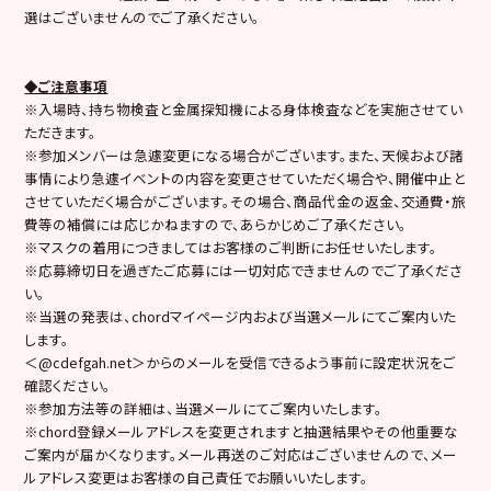
選はございませんのでご了承ください。
◆ご注意事項
※入場時、持ち物検査と金属探知機による身体検査などを実施させてい
ただきます。
※参加メンバーは急遽変更になる場合がございます。また、天候および諸
事情により急遽イベントの内容を変更させていただく場合や、開催中止と
させていただく場合がございます。その場合、商品代金の返金、交通費・旅
費等の補償には応じかねますので、あらかじめご了承ください。
※マスクの着用につきましてはお客様のご判断にお任せいたします。
※応募締切日を過ぎたご応募には一切対応できませんのでご了承くださ
い。
※当選の発表は、chordマイページ内および当選メールにてご案内いた
します。
＜@cdefgah.net＞からのメールを受信できるよう事前に設定状況をご
確認ください。
※参加方法等の詳細は、当選メールにてご案内いたします。
※chord登録メールアドレスを変更されますと抽選結果やその他重要な
ご案内が届かくなります。メール再送のご対応はございませんので、メー
ルアドレス変更はお客様の自己責任でお願いいたします。