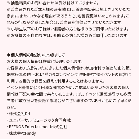
※抽選結果のお問い合わせは受け付けておりません。
※ご当選されたご本人様のみ有効とし、譲渡や転売は禁止させていただ
きます。また、いかなる理由があろうとも、名義変更はいたしかねます。こ
れらの行為が発覚した場合は、ご当選を無効とさせていただきます。
※小学生以下のお子様は、保護者の方１名様のみご同伴いただけます。
※お身体の不自由な方は、介助者の方１名様のみご同伴いただけます。
◆個人情報の取扱いにつきまして
お客様の個人情報は厳重に管理いたします。
お客様よりご提供いただきました個人情報は、参加権利の偽造防止対策、
転売行為の防止および『カラコンウインク』初回限定盤イベントの運営に
利用する目的の範囲を超えて利用することはありません。
イベント開催に伴う円滑な運営のため、ご応募いただいたお客様の個人
情報は下記の会社間で共有いたします。また、イベント運営遂行のため第
三者に取り扱いを委託する場合がございますので、あらかじめご了承くだ
さい。
・株式会社DH
・ユニバーサル ミュージック合同会社
・BEENOS Entertainment株式会社
・株式会社Fandy