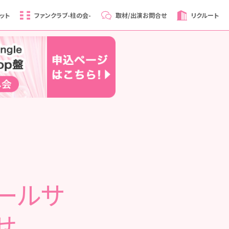
ット
ファンクラブ
-柱の会-
取材/出演
お問合せ
リクルート
メールサ
せ