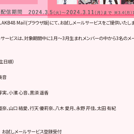
り、AKB48 Mail(ブラウザ版)にて、お試しメールサービスをご提供いたし
サービスは、対象期間中に1月〜3月生まれメンバーの中から3名のメ
生日順）
美音
芽実、小濱 心音、黒須 遥香
姫奈、山口 結愛、行天 優莉奈、八木 愛月、永野 芹佳、太田 有紀
:00 お試しメールサービス登録受付