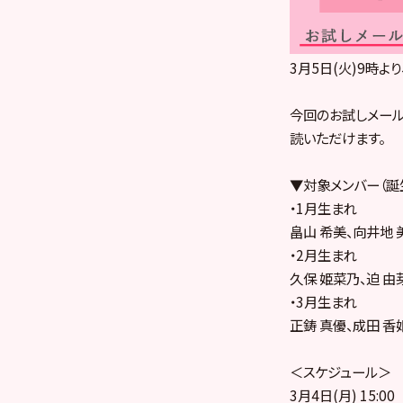
3月5日(火)9時よ
今回のお試しメール
読いただけます。
▼対象メンバー（誕
・1月生まれ
畠山 希美、向井地 
・2月生まれ
久保 姫菜乃、迫 由
・3月生まれ
正鋳 真優、成田 香
＜スケジュール＞
3月4日(月) 15