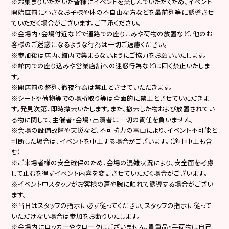
※お集まりいただいた皆様にイベントを楽しんでいただくため、イベント
開始直前に小さなお子様や体の不自由な方などを最前列等に誘導させ
ていただく場合がございます。ご了承ください。
※会場内・会場付近などで通路での座りこみや荷物の放置など、他のお
客様のご迷惑になるような行為は一切ご遠慮ください。
※参加後は店内、館内で集まらないようにご協力をお願いいたします。
※館内での座り込みや営業店舗への迷惑行為などは固く禁止いたしま
す。
※開店前の整列、徹夜行為は禁止とさせていただきます。
※シートや荷物等での場所取り等は全面的に禁止とさせていただきま
す。発見次第、即時撤去いたします。また、撤去した物および放置されてい
る物に関して、主催者・会場・出演者は一切の責任を負いません。
※会場の設備故障や天災など、不可抗力の事由により、イベント不可能と
判断した場合は、イベントを中止する場合がございます。（途中中止も含
む）
※ご来場者様の安全確保のため、会場の混雑状況により、安全面を考慮
して止むを得ずイベント内容を変更させていただく場合がございます。
※イベント中スタッフがお客様の肩や腕に触れて誘導する場合がござい
ます。
※当日はスタッフの指示に必ず従ってください。スタッフの指示に従って
いただけない場合は参加をお断りいたします。
※会場内にロッカーやクロークはございません。貴重品・手荷物は自己