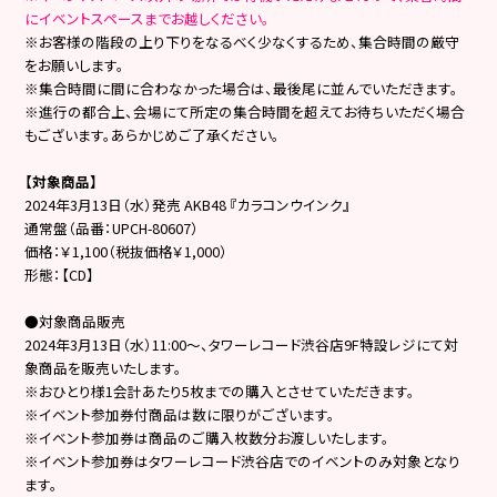
にイベントスペースまでお越しください。
※お客様の階段の上り下りをなるべく少なくするため、集合時間の厳守
をお願いします。
※集合時間に間に合わなかった場合は、最後尾に並んでいただきます。
※進行の都合上、会場にて所定の集合時間を超えてお待ちいただく場合
もございます。あらかじめご了承ください。
【対象商品】
2024
年3月13日（水）発売 AKB48 『カラコンウインク』
通常盤（品番：UPCH-80607）
価格：￥1,100（税抜価格￥1,000）
形態：【CD】
●対象商品販売
2024
年3月13日（水）11:00～、タワーレコード渋谷店9F特設レジにて対
象商品を販売いたします。
※おひとり様1会計あたり5枚までの購入とさせていただきます。
※イベント参加券付商品は数に限りがございます。
※イベント参加券は商品のご購入枚数分お渡しいたします。
※イベント参加券はタワーレコード渋谷店でのイベントのみ対象となり
ます。