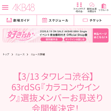
ファンクラブ
取材/出演
リクルート
-柱の会-
お問合せ
劇場ガイド
スケジュール
チケット
トップ
ニュース
ニュース詳細
【3/13 タワレコ渋谷】
63rdSG『カラコンウイン
ク』選抜メンバーお見送り
会開催決定！