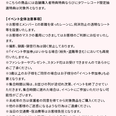
※こちらの商品には店舗購入者特典特典ならびにタワーレコード限定抽
選特典は対象外となります。
【イベント全体注意事項】
※お客様とメンバーとの距離を保ったレーンに、飛沫防止の透明なシート
等を設置いたします。
※お客様のマスクの着用につきましてはお客様のご判断にお任せいたし
ます。
※撮影、録画・録音行為は固く禁止しております。
※『イベント参加券』はいかなる場合（紛失・盗難等含む）においても再発
行いたしません。
※ファンレターやプレゼント、スタンド花はお受けできませんのであらかじ
めご了承ください。
※3歳以上のお子様をご同伴の場合はお子様分の『イベント参加券』も必
要となります。
※集合時間以降は、お並びの列が途切れ次第、イベントを終了させてい
ただきます。集合時間に遅れた場合は、イベントにご参加いただけない可
能性がございます。
※未成年の方は保護者の同意を得てから対象商品をご購入ください。
※他のお客様のご迷惑になるような行為はご遠慮ください。
※当日の交通費・宿泊費等はお客様負担となります。