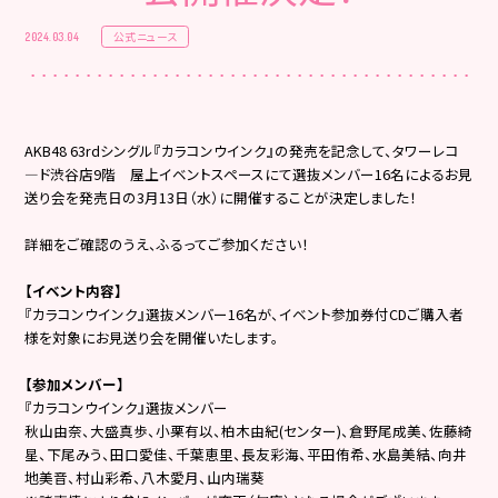
公式ニュース
2024.03.04
AKB48 63rdシングル『カラコンウインク』の発売を記念して、タワーレコ
―ド渋谷店9階 屋上イベントスペースにて選抜メンバー16名によるお見
送り会を発売日の3月13日（水）に開催することが決定しました！
詳細をご確認のうえ、ふるってご参加ください！
【イベント内容】
『カラコンウインク』選抜メンバー16名が、イベント参加券付CDご購入者
様を対象にお見送り会を開催いたします。
【参加メンバー】
『カラコンウインク』選抜メンバー
秋山由奈、大盛真歩、小栗有以、柏木由紀(センター)、倉野尾成美、佐藤綺
星、下尾みう、田口愛佳、千葉恵里、長友彩海、平田侑希、水島美結、向井
地美音、村山彩希、八木愛月、山内瑞葵