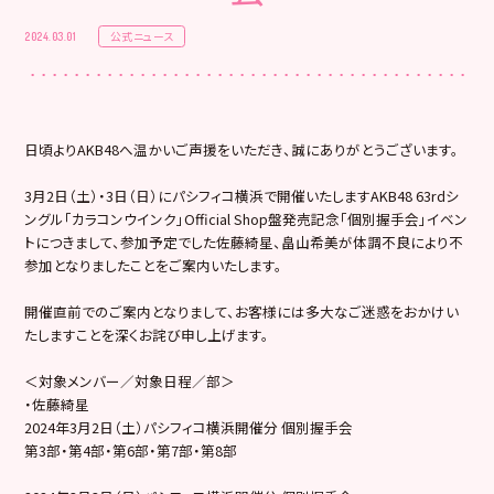
公式ニュース
2024.03.01
日頃よりAKB48へ温かいご声援をいただき、誠にありがとうございます。
3月2日（土）・3日（日）にパシフィコ横浜で開催いたしますAKB48 63rdシ
ングル「カラコンウインク」Official Shop盤発売記念「個別握手会」イベン
トにつきまして、参加予定でした佐藤綺星、畠山希美が体調不良により不
参加となりましたことをご案内いたします。
開催直前でのご案内となりまして、お客様には多大なご迷惑をおかけい
たしますことを深くお詫び申し上げます。
＜対象メンバー／対象日程／部＞
・佐藤綺星
2024年3月2日（土）パシフィコ横浜開催分 個別握手会
第3部・第4部・第6部・第7部・第8部