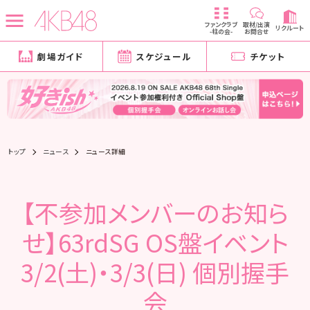
ファンクラブ
取材/出演
リクルート
-柱の会-
お問合せ
劇場ガイド
スケジュール
チケット
トップ
ニュース
ニュース詳細
【不参加メンバーのお知ら
せ】63rdSG OS盤イベント
3/2(土)・3/3(日) 個別握手
会