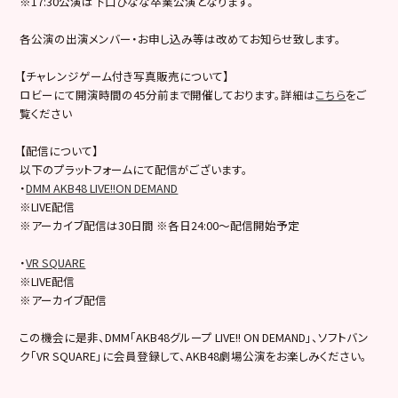
※17:30公演は下口ひなな卒業公演となります。
各公演の出演メンバー・お申し込み等は改めてお知らせ致します。
【チャレンジゲーム付き写真販売について】
ロビーにて開演時間の45分前まで開催しております。詳細は
こちら
をご
覧ください
【配信について】
以下のプラットフォームにて配信がございます。
・
DMM AKB48 LIVE!!ON DEMAND
※LIVE配信
※アーカイブ配信は30日間 ※各日24:00～配信開始予定
・
VR SQUARE
※LIVE配信
※アーカイブ配信
この機会に是非、DMM「AKB48グループ LIVE!! ON DEMAND」、ソフトバン
ク「VR SQUARE」に会員登録して、AKB48劇場公演をお楽しみください。