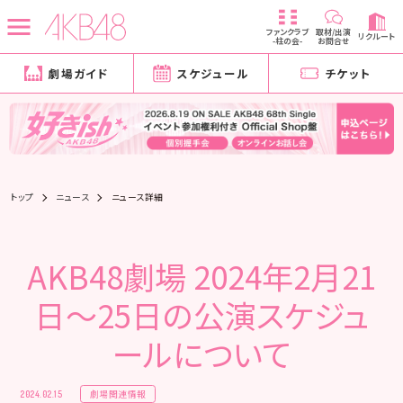
ファンクラブ
取材/出演
リクルート
-柱の会-
お問合せ
劇場ガイド
スケジュール
チケット
トップ
ニュース
ニュース詳細
AKB48劇場 2024年2月21
日～25日の公演スケジュ
ールについて
劇場関連情報
2024.02.15