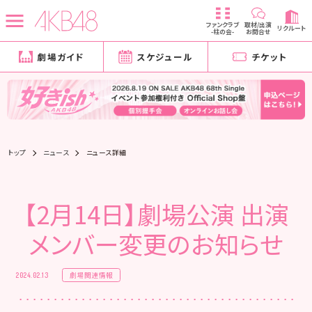
ファンクラブ
取材/出演
リクルート
-柱の会-
お問合せ
劇場ガイド
スケジュール
チケット
トップ
ニュース
ニュース詳細
【2月14日】劇場公演 出演
メンバー変更のお知らせ
劇場関連情報
2024.02.13