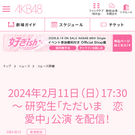
ファンクラブ
取材/出演
リクルート
-柱の会-
お問合せ
劇場ガイド
スケジュール
チケット
トップ
ニュース
ニュース詳細
2024年2月11日（日）17:30
～ 研究生「ただいま 恋
愛中」公演 を配信！
劇場配信
2024.02.12