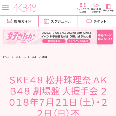
ファンクラブ
取材/出演
リクルート
-柱の会-
お問合せ
劇場ガイド
スケジュール
チケット
トップ
ニュース
ニュース詳細
ＳＫＥ４８ 松井珠理奈 ＡＫ
Ｂ４８ 劇場盤 大握手会 ２
０１８年７月２１日（土）・２
２日（日）不