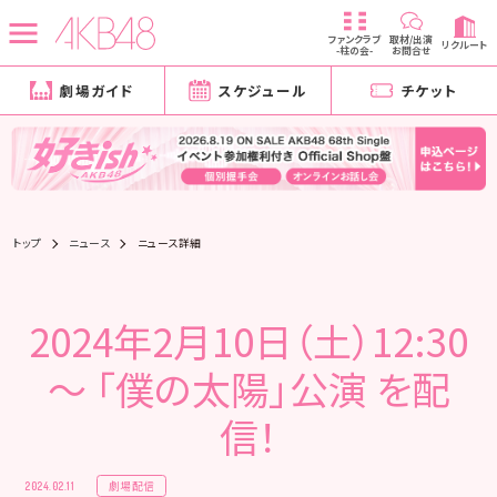
ファンクラブ
取材/出演
リクルート
-柱の会-
お問合せ
劇場ガイド
スケジュール
チケット
トップ
ニュース
ニュース詳細
2024年2月10日（土）12:30
～ 「僕の太陽」公演 を配
信！
劇場配信
2024.02.11