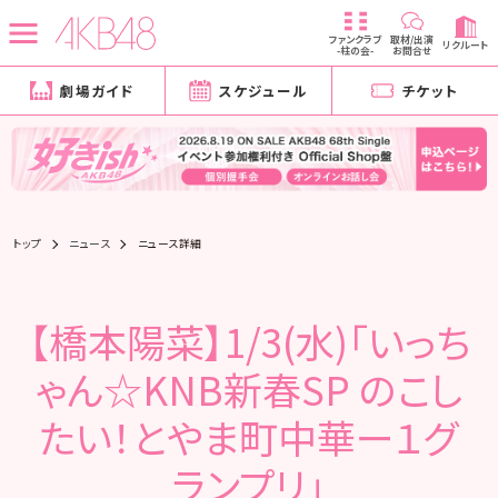
ファンクラブ
取材/出演
リクルート
-柱の会-
お問合せ
劇場ガイド
スケジュール
チケット
トップ
ニュース
ニュース詳細
【橋本陽菜】1/3(水)「いっち
ゃん☆KNB新春SP のこし
たい！とやま町中華ー１グ
ランプリ」