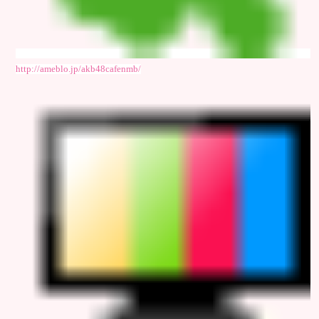
http://ameblo.jp/akb48cafenmb/