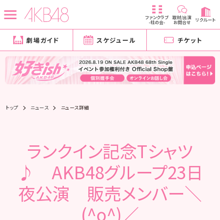
ファンクラブ
取材/出演
リクルート
-柱の会-
お問合せ
劇場ガイド
スケジュール
チケット
トップ
ニュース
ニュース詳細
ランクイン記念Tシャツ
♪ AKB48グループ23日
夜公演 販売メンバー＼
(^o^)／