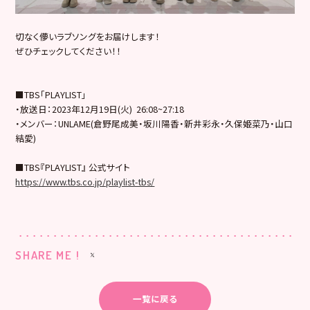
切なく儚いラブソングをお届けします！
ぜひチェックしてください！！
■TBS「PLAYLIST」
・放送日：2023年12月19日(火) 26:08~27:
18
・メンバー：UNLAME(倉野尾成美・坂川陽香・新井彩永・久
保姫菜乃・山口
結愛)
■TBS『PLAYLIST』 公式サイト
https://www.tbs.co.jp/playlist-tbs/
SHARE ME !
一覧に戻る