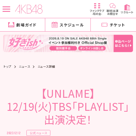
ファンクラブ
取材/出演
リクルート
-柱の会-
お問合せ
劇場ガイド
スケジュール
チケット
トップ
ニュース
ニュース詳細
【UNLAME】
12/19(火)TBS「PLAYLIST」
出演決定！
公式ニュース
2023.12.12