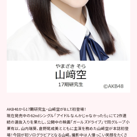
AKB48から17期研究生・山﨑空がB.L.T.初登場！
現在発売中の62ndシングル「アイドルなんかじゃなかったら」
にて2作連
続の選抜入りを果たし、公開中の映画「
ガールズドライブ」で同グループ小
栗有以、山内瑞葵、
倉野尾成美とともに主演を務めた山﨑空が本誌初登
場！今回が初ソログラビアとなる山﨑。
撮影中は人懐っこい笑顔をたくさ