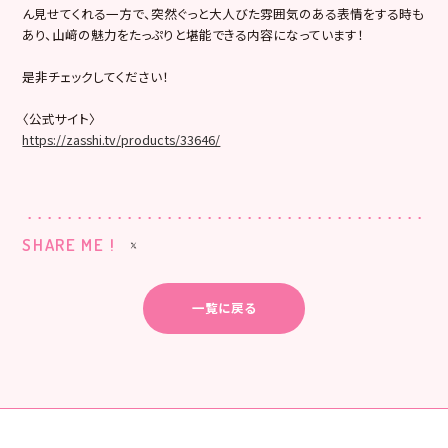
ん見せてくれる一方で、
突然ぐっと大人びた雰囲気のある表情をする時も
あり、山﨑の魅力をたっぷりと堪能できる内容になっています！
是非チェックしてください！
〈公式サイト〉
https://zasshi.tv/products/33646/
SHARE ME !
一覧に戻る