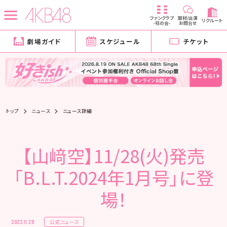
ファンクラブ
取材/出演
リクルート
-柱の会-
お問合せ
劇場ガイド
スケジュール
チケット
トップ
ニュース
ニュース詳細
【山﨑空】11/28(火)発売
「B.L.T.2024年1月号」に登
場！
公式ニュース
2023.11.28