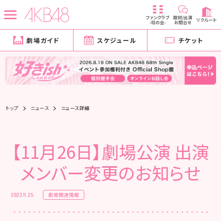
ファンクラブ
取材/出演
リクルート
-柱の会-
お問合せ
劇場ガイド
スケジュール
チケット
トップ
ニュース
ニュース詳細
【11月26日】劇場公演 出演
メンバー変更のお知らせ
劇場関連情報
2023.11.25